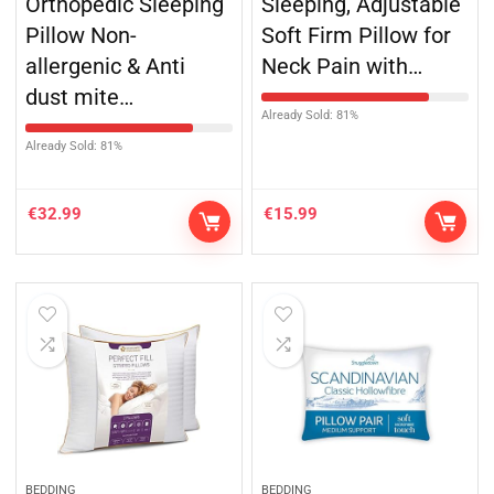
Orthopedic Sleeping
Sleeping, Adjustable
Pillow Non-
Soft Firm Pillow for
allergenic & Anti
Neck Pain with…
dust mite…
Already Sold: 81%
Already Sold: 81%
€
32.99
€
15.99
BEDDING
BEDDING