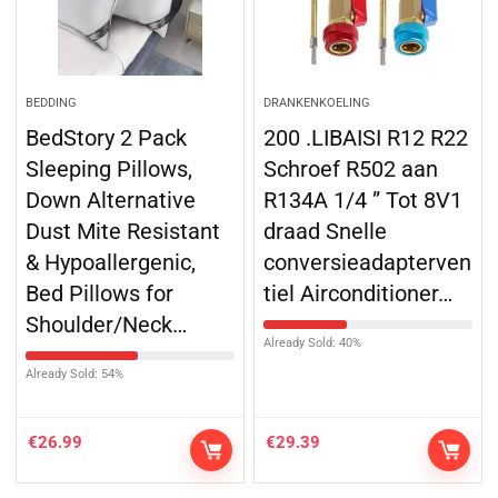
BEDDING
DRANKENKOELING
BedStory 2 Pack
200 .LIBAISI R12 R22
Sleeping Pillows,
Schroef R502 aan
Down Alternative
R134A 1/4 ” Tot 8V1
Dust Mite Resistant
draad Snelle
& Hypoallergenic,
conversieadapterven
Bed Pillows for
tiel Airconditioner…
Shoulder/Neck…
Already Sold: 40%
Already Sold: 54%
€
26.99
€
29.39