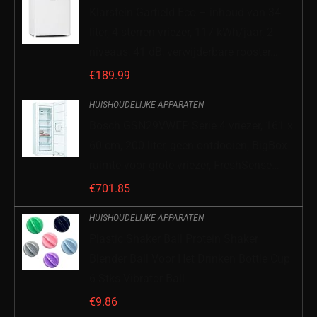
Klarstein Garfield Eco – inhoud van 34
liter, 4-sterren vriezer, 117 kWh/jaar, 2
niveaus, 41 dB, verwijderbare rooster…
€
189.99
HUISHOUDELIJKE APPARATEN
Bosch GSN29VWEP Serie 4 vriezer, 161 x
60 cm, 200 liter, geen ontdooien, BigBox
ruimte voor grote vriezer, FreshSense…
€
701.85
HUISHOUDELIJKE APPARATEN
Plastic Shaker Ball Protein Shaker
Blender Ball Voor Het Drinken Bottle Cup
6 Stks Vibrator Ball
€
9.86