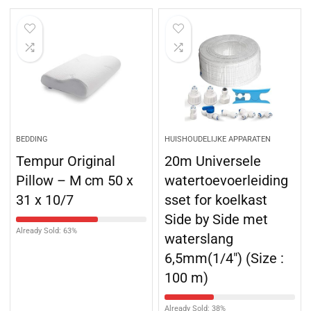
BEDDING
HUISHOUDELIJKE APPARATEN
Tempur Original
20m Universele
Pillow – M cm 50 x
watertoevoerleiding
31 x 10/7
sset for koelkast
Side by Side met
Already Sold: 63%
waterslang
6,5mm(1/4″) (Size :
100 m)
Already Sold: 38%