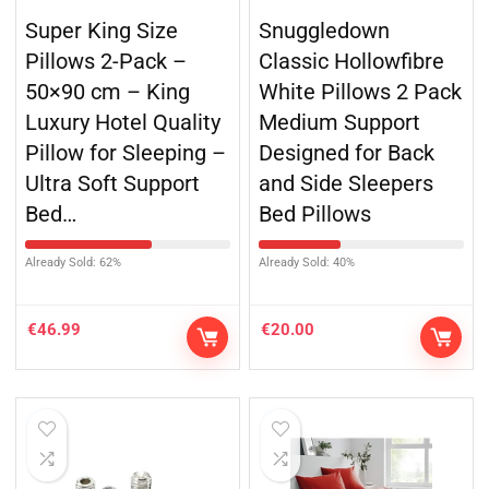
Super King Size
Snuggledown
Pillows 2-Pack –
Classic Hollowfibre
50×90 cm – King
White Pillows 2 Pack
Luxury Hotel Quality
Medium Support
Pillow for Sleeping –
Designed for Back
Ultra Soft Support
and Side Sleepers
Bed…
Bed Pillows
Already Sold: 62%
Already Sold: 40%
€
46.99
€
20.00