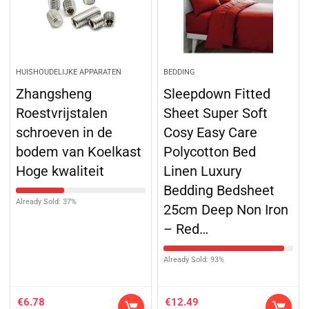
HUISHOUDELIJKE APPARATEN
BEDDING
Zhangsheng
Sleepdown Fitted
Roestvrijstalen
Sheet Super Soft
schroeven in de
Cosy Easy Care
bodem van Koelkast
Polycotton Bed
Hoge kwaliteit
Linen Luxury
Bedding Bedsheet
Already Sold: 37%
25cm Deep Non Iron
– Red…
Already Sold: 93%
€
6.78
€
12.49