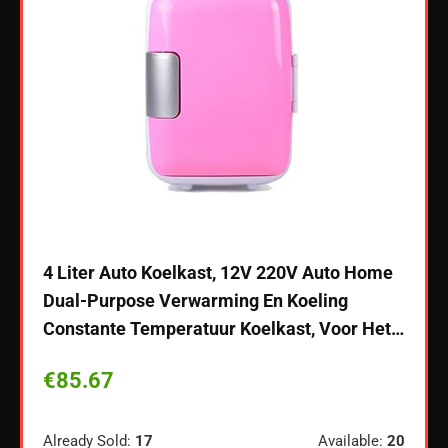
200 
expan
airco
€
9.
-USB-
4 Liter Auto Koelkast, 12V 220V Auto Home
oor in
Dual-Purpose Verwarming En Koeling
Constante Temperatuur Koelkast, Voor Het…
Alread
€
85.67
Schiet
ble:
35
Already Sold:
17
Available:
20