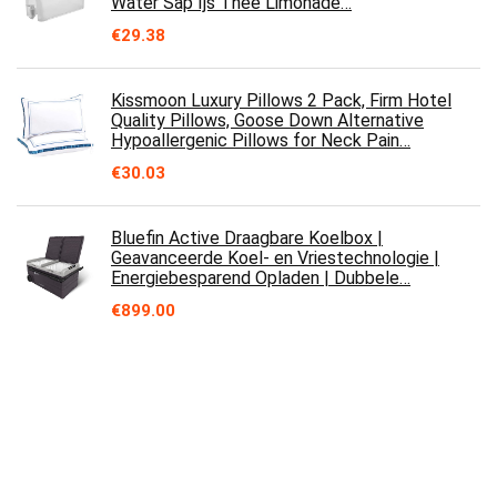
Water Sap Ijs Thee Limonade…
€
29.38
Kissmoon Luxury Pillows 2 Pack, Firm Hotel
Quality Pillows, Goose Down Alternative
Hypoallergenic Pillows for Neck Pain…
€
30.03
Bluefin Active Draagbare Koelbox |
Geavanceerde Koel- en Vriestechnologie |
Energiebesparend Opladen | Dubbele…
€
899.00
Over ons