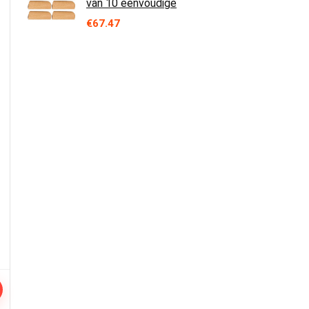
van 10 eenvoudige
€
67.47