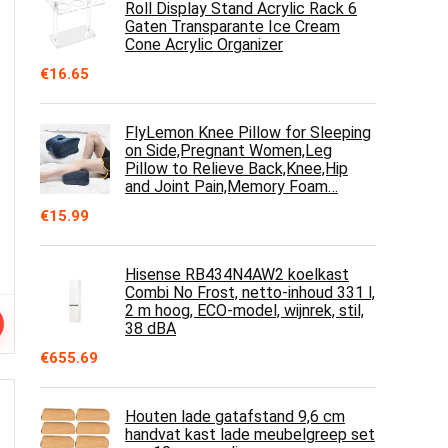
Roll Display Stand Acrylic Rack 6
Gaten Transparante Ice Cream
Cone Acrylic Organizer
€
16.65
FlyLemon Knee Pillow for Sleeping
on Side,Pregnant Women,Leg
Pillow to Relieve Back,Knee,Hip
and Joint Pain,Memory Foam…
€
15.99
Hisense RB434N4AW2 koelkast
Combi No Frost, netto-inhoud 331 l,
2 m hoog, ECO-model, wijnrek, stil,
38 dBA
€
655.69
Houten lade gatafstand 9,6 cm
handvat kast lade meubelgreep set