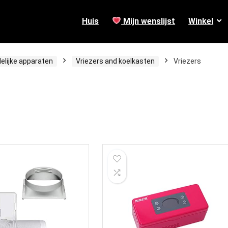
Huis
Mijn wenslijst
Winkel
elijke apparaten
Vriezers and koelkasten
Vriezers