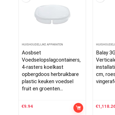
HUISHOUDELIJKE APPARATEN
HUISHOUDELI
Aosbset
Balay 3
Voedselopslagcontainers,
Verticale
4-rasters koelkast
installat
opbergdoos herbruikbare
cm, roest
plastic keuken voedsel
vingeraf
fruit en groenten…
€
9.94
€
1,118.2