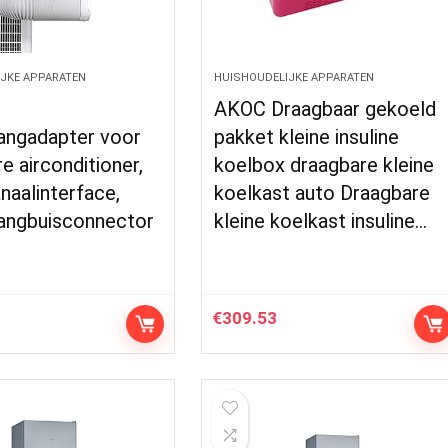
JKE APPARATEN
HUISHOUDELIJKE APPARATEN
AKOC Draagbaar gekoeld
langadapter voor
pakket kleine insuline
e airconditioner,
koelbox draagbare kleine
anaalinterface,
koelkast auto Draagbare
langbuisconnector
kleine koelkast insuline…
€
309.53