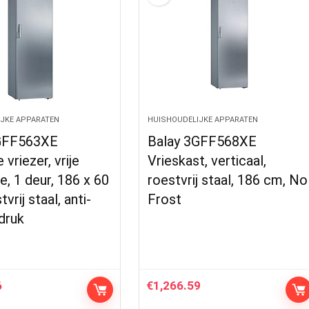
JKE APPARATEN
HUISHOUDELIJKE APPARATEN
GFF563XE
Balay 3GFF568XE
 vriezer, vrije
Vrieskast, verticaal,
ie, 1 deur, 186 x 60
roestvrij staal, 186 cm, No
vrij staal, anti-
Frost
druk
6
€
1,266.59