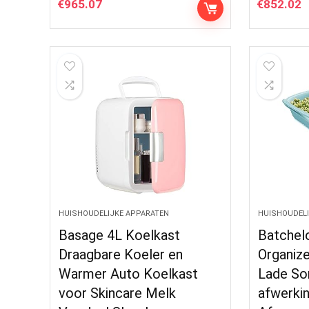
€
965.07
€
852.02
HUISHOUDELIJKE APPARATEN
HUISHOUDELI
Basage 4L Koelkast
Batchel
Draagbare Koeler en
Organiz
Warmer Auto Koelkast
Lade Sor
voor Skincare Melk
afwerki