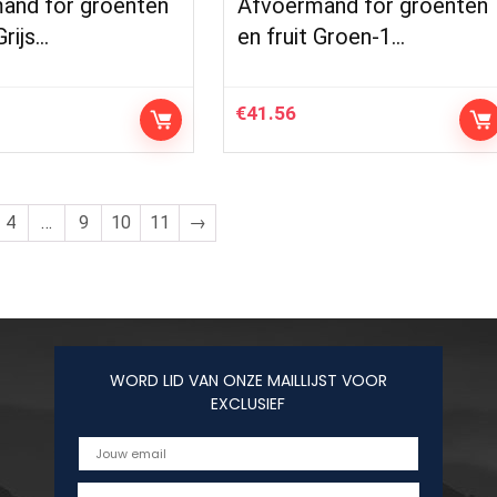
and for groenten
Afvoermand for groenten
Grijs…
en fruit Groen-1…
€
41.56
4
…
9
10
11
→
WORD LID VAN ONZE MAILLIJST VOOR
EXCLUSIEF