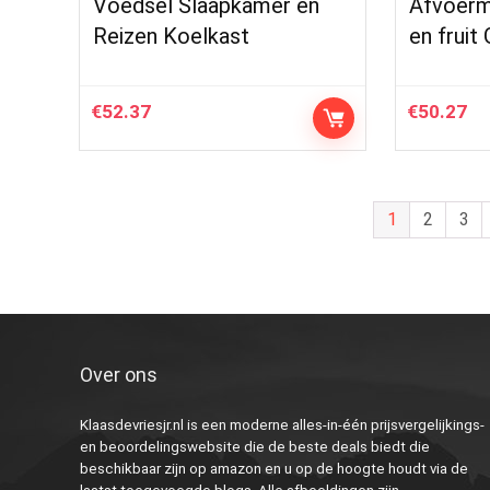
Voedsel Slaapkamer en
Afvoerm
Reizen Koelkast
en fruit 
€
52.37
€
50.27
1
2
3
Over ons
Klaasdevriesjr.nl is een moderne alles-in-één prijsvergelijkings-
en beoordelingswebsite die de beste deals biedt die
beschikbaar zijn op amazon en u op de hoogte houdt via de