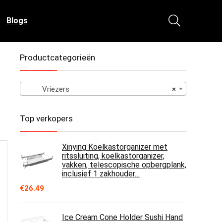
Blogs
Productcategorieën
Vriezers
×
Top verkopers
Xinying Koelkastorganizer met
ritssluiting, koelkastorganizer,
vakken, telescopische opbergplank,
inclusief 1 zakhouder…
€
26.49
Ice Cream Cone Holder Sushi Hand