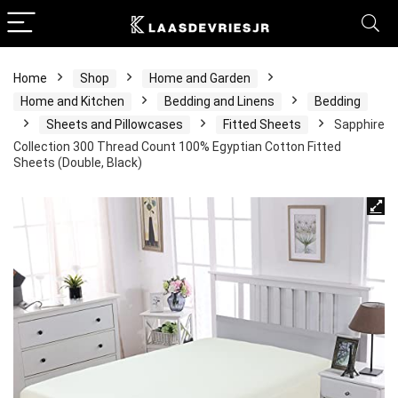
Home
Shop
Home and Garden
Home and Kitchen
Bedding and Linens
Bedding
Sheets and Pillowcases
Fitted Sheets
Sapphire
Collection 300 Thread Count 100% Egyptian Cotton Fitted
Sheets (Double, Black)