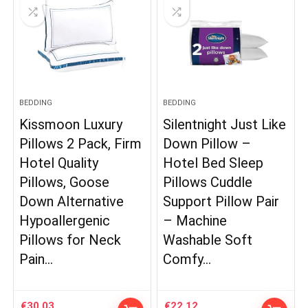
BEDDING
BEDDING
Kissmoon Luxury
Silentnight Just Like
Pillows 2 Pack, Firm
Down Pillow –
Hotel Quality
Hotel Bed Sleep
Pillows, Goose
Pillows Cuddle
Down Alternative
Support Pillow Pair
Hypoallergenic
– Machine
Pillows for Neck
Washable Soft
Pain…
Comfy…
€
30.03
€
22.12