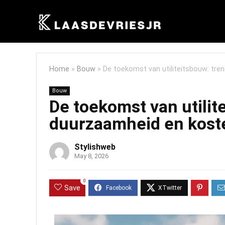
Home
»
Bouw
»
De toekomst van utiliteitsbouw: tr
Bouw
De toekomst van utilit
duurzaamheid en kost
Stylishweb
May 8, 2026
0
Save