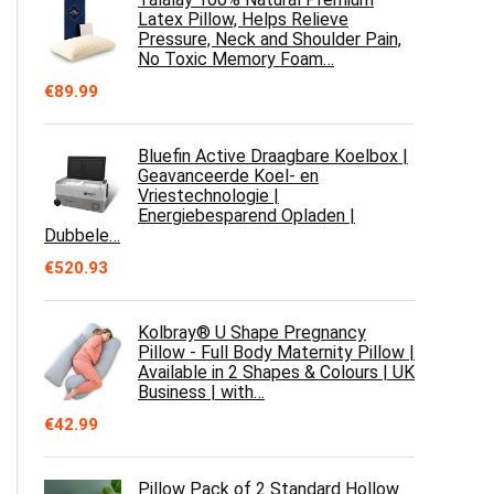
Latex Pillow, Helps Relieve
Pressure, Neck and Shoulder Pain,
No Toxic Memory Foam…
€
89.99
Bluefin Active Draagbare Koelbox |
Geavanceerde Koel- en
Vriestechnologie |
Energiebesparend Opladen |
Dubbele…
€
520.93
Kolbray®️ U Shape Pregnancy
Pillow - Full Body Maternity Pillow |
Available in 2 Shapes & Colours | UK
Business | with…
€
42.99
Pillow Pack of 2 Standard Hollow