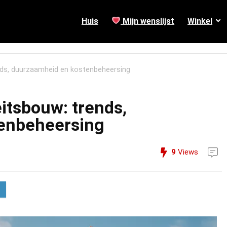
Huis
Mijn wenslijst
Winkel
ends, duurzaamheid en kostenbeheersing
eitsbouw: trends,
enbeheersing
9
Views