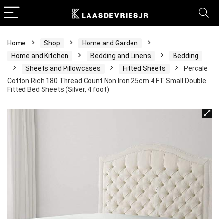
Home
Shop
Home and Garden
Home and Kitchen
Bedding and Linens
Bedding
Sheets and Pillowcases
Fitted Sheets
Percale
Cotton Rich 180 Thread Count Non Iron 25cm 4 FT Small Double
Fitted Bed Sheets (Silver, 4 foot)