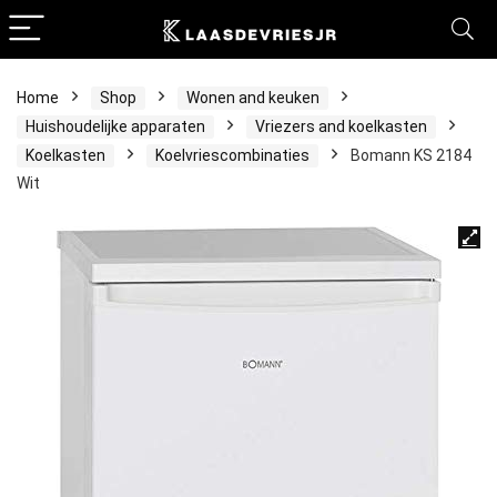
Home
Shop
Wonen and keuken
Huishoudelijke apparaten
Vriezers and koelkasten
Koelkasten
Koelvriescombinaties
Bomann KS 2184
Wit