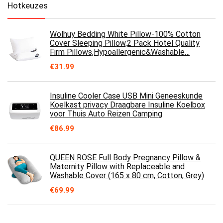
Hotkeuzes
Wolhuy Bedding White Pillow-100% Cotton
Cover Sleeping Pillow,2 Pack Hotel Quality
Firm Pillows,Hypoallergenic&Washable…
€
31.99
Insuline Cooler Case USB Mini Geneeskunde
Koelkast privacy Draagbare Insuline Koelbox
voor Thuis Auto Reizen Camping
€
86.99
QUEEN ROSE Full Body Pregnancy Pillow &
Maternity Pillow with Replaceable and
Washable Cover (165 x 80 cm, Cotton, Grey)
€
69.99
Yokbeer Insulinekoeler Gekoelde doos 2-8 ℃