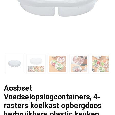
Aosbset
Voedselopslagcontainers, 4-
rasters koelkast opbergdoos
herbruikbare plastic keuken