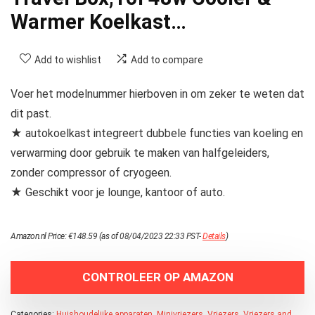
Warmer Koelkast…
Add to wishlist
Add to compare
Voer het modelnummer hierboven in om zeker te weten dat
dit past.
★ autokoelkast integreert dubbele functies van koeling en
verwarming door gebruik te maken van halfgeleiders,
zonder compressor of cryogeen.
★ Geschikt voor je lounge, kantoor of auto.
Amazon.nl Price:
€
148.59
(as of 08/04/2023 22:33 PST-
Details
)
CONTROLEER OP AMAZON
Categories:
Huishoudelijke apparaten
,
Minivriezers
,
Vriezers
,
Vriezers and