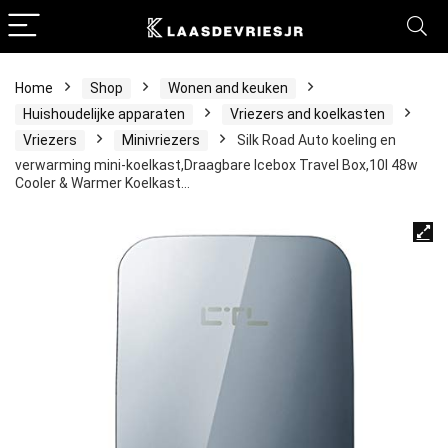
Home
Shop
Wonen and keuken
Huishoudelijke apparaten
Vriezers and koelkasten
Vriezers
Minivriezers
Silk Road Auto koeling en
verwarming mini-koelkast,Draagbare Icebox Travel Box,10l 48w
Cooler & Warmer Koelkast…