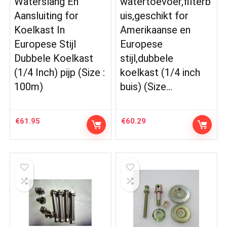
Waterslang En
watertoevoer,filterb
Aansluiting for
uis,geschikt for
Koelkast In
Amerikaanse en
Europese Stijl
Europese
Dubbele Koelkast
stijl,dubbele
(1/4 Inch) pijp (Size :
koelkast (1/4 inch
100m)
buis) (Size…
€
61.95
€
60.29