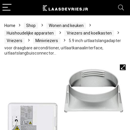
Home
Shop
Wonen and keuken
Huishoudelijke apparaten
Vriezers and koelkasten
Vriezers
Minivriezers
5.9 inch uitlaatslangadapter
voor draagbare airconditioner, uitlaatkanaalinterface,
uitlaatslangbuisconnector…