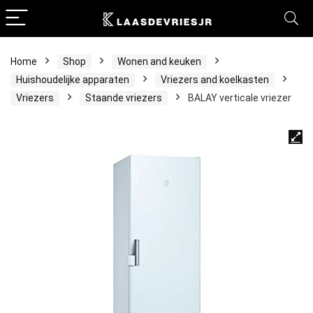
Home
Shop
Wonen and keuken
Huishoudelijke apparaten
Vriezers and koelkasten
Vriezers
Staande vriezers
BALAY verticale vriezer