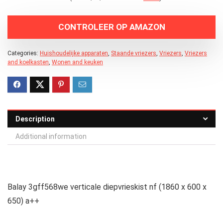
CONTROLEER OP AMAZON
Categories:
Huishoudelijke apparaten
,
Staande vriezers
,
Vriezers
,
Vriezers
and koelkasten
,
Wonen and keuken
Description
Additional information
Balay 3gff568we verticale diepvrieskist nf (1860 x 600 x
650) a++