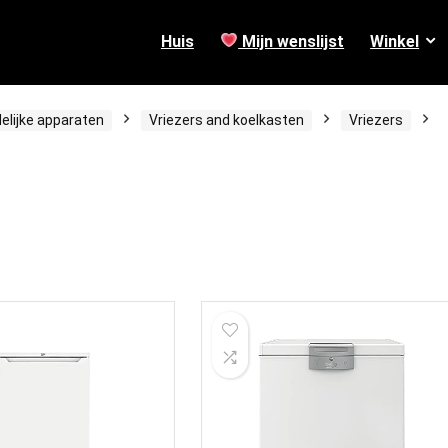
Huis
Mijn wenslijst
Winkel
elijke apparaten
Vriezers and koelkasten
Vriezers