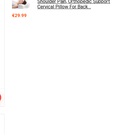
Shoulder Pain, Orthopedic Support
Cervical Pillow For Back…
€
29.99