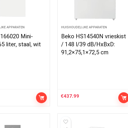
JKE APPARATEN
HUISHOUDELIJKE APPARATEN
166020 Mini-
Beko HS14540N vrieskist
65 liter, staal, wit
/ 148 l/39 dB/HxBxD:
91,2×75,1×72,5 cm
€
437.99