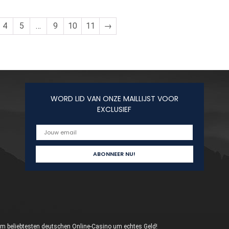
4
5
…
9
10
11
→
WORD LID VAN ONZE MAILLIJST VOOR
EXCLUSIEF
 im beliebtesten deutschen Online-Casino um echtes Geld!