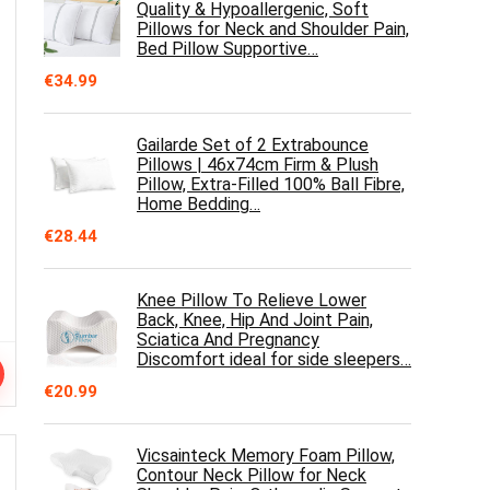
Quality & Hypoallergenic, Soft
Pillows for Neck and Shoulder Pain,
Bed Pillow Supportive…
€
34.99
Gailarde Set of 2 Extrabounce
Pillows | 46x74cm Firm & Plush
Pillow, Extra-Filled 100% Ball Fibre,
Home Bedding…
€
28.44
Knee Pillow To Relieve Lower
Back, Knee, Hip And Joint Pain,
Sciatica And Pregnancy
Discomfort ideal for side sleepers…
€
20.99
Vicsainteck Memory Foam Pillow,
Contour Neck Pillow for Neck