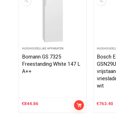
HUISHOUDELIJKE APPARATEN
HUISHOUDELI
Bomann GS 7325
Bosch E
Freestanding White 147 L
GSN29UW
A++
vrijstaan
vrieslad
wit
€
844.86
€
763.40