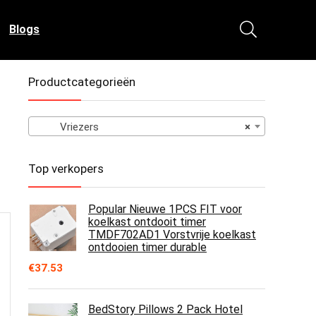
Blogs
Productcategorieën
Vriezers
×
Top verkopers
Popular Nieuwe 1PCS FIT voor
koelkast ontdooit timer
TMDF702AD1 Vorstvrije koelkast
ontdooien timer durable
€
37.53
BedStory Pillows 2 Pack Hotel