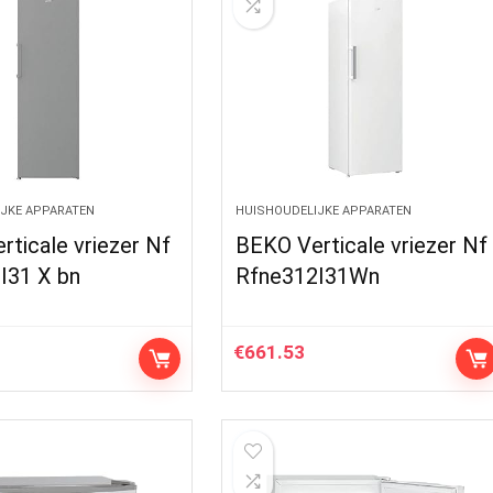
JKE APPARATEN
HUISHOUDELIJKE APPARATEN
ticale vriezer Nf
BEKO Verticale vriezer Nf
I31 X bn
Rfne312I31Wn
€
661.53