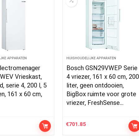
JKE APPARATEN
HUISHOUDELIJKE APPARATEN
lectromenager
Bosch GSN29VWEP Serie
EV Vrieskast,
4 vriezer, 161 x 60 cm, 20
d, serie 4, 200 l, 5
liter, geen ontdooien,
en, 161 x 60 cm,
BigBox ruimte voor grote
vriezer, FreshSense…
€
701.85