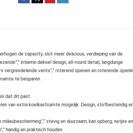
erhogen de capacity, slot meer delicious, verdieping van de
zende”,” intieme deksel design, all-round detail, langdurige
vers vergrendelende vents”,” roterend openen en roterende openi
 ruimte te besparen.
n dat dit past.
len van extra koelkastruimte mogelijk. Design, stofbestendig e
n milieubescherming”,” stevig en duurzaam; kan opberg, netjes e
”,” handig en praktisch houden.