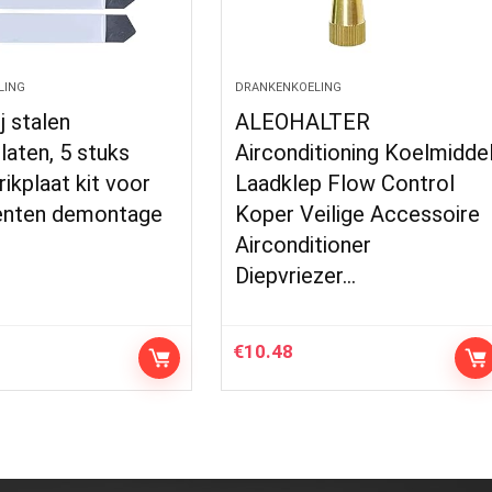
LING
DRANKENKOELING
j stalen
ALEOHALTER
aten, 5 stuks
Airconditioning Koelmidde
rikplaat kit voor
Laadklep Flow Control
enten demontage
Koper Veilige Accessoire
1
Airconditioner
Diepvriezer…
€
10.48