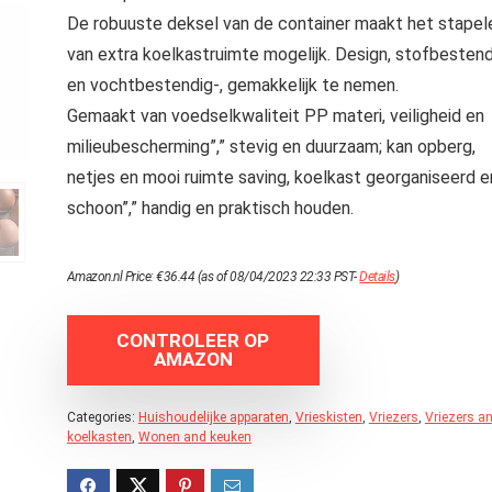
De robuuste deksel van de container maakt het stapel
van extra koelkastruimte mogelijk. Design, stofbestend
en vochtbestendig-, gemakkelijk te nemen.
Gemaakt van voedselkwaliteit PP materi, veiligheid en
milieubescherming”,” stevig en duurzaam; kan opberg,
netjes en mooi ruimte saving, koelkast georganiseerd e
schoon”,” handig en praktisch houden.
Amazon.nl Price:
€
36.44
(as of 08/04/2023 22:33 PST-
Details
)
CONTROLEER OP
AMAZON
Categories:
Huishoudelijke apparaten
,
Vrieskisten
,
Vriezers
,
Vriezers a
koelkasten
,
Wonen and keuken