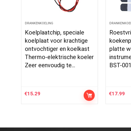
DRANKENKOELING
DRANKENKOE
Koelplaatchip, speciale
Roestvri
koelplaat voor krachtige
koekenpl
ontvochtiger en koelkast
platte w
Thermo-elektrische koeler
instrum
Zeer eenvoudig te…
BST-00
€
15.29
€
17.99