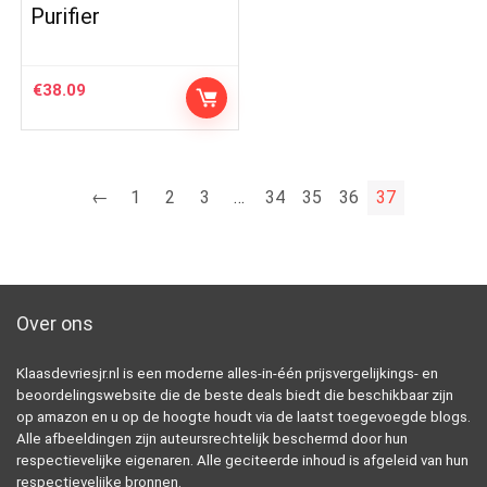
Purifier
€
38.09
←
1
2
3
…
34
35
36
37
Over ons
Klaasdevriesjr.nl is een moderne alles-in-één prijsvergelijkings- en
beoordelingswebsite die de beste deals biedt die beschikbaar zijn
op amazon en u op de hoogte houdt via de laatst toegevoegde blogs.
Alle afbeeldingen zijn auteursrechtelijk beschermd door hun
respectievelijke eigenaren. Alle geciteerde inhoud is afgeleid van hun
respectievelijke bronnen.