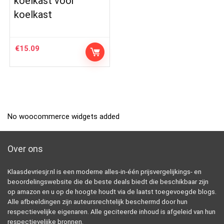
koelkast voor
koelkast
€
15.09
No woocommerce widgets added
Over ons
Klaasdevriesjr.nl is een moderne alles-in-één prijsvergelijkings- en
beoordelingswebsite die de beste deals biedt die beschikbaar zijn
op amazon en u op de hoogte houdt via de laatst toegevoegde blogs.
Alle afbeeldingen zijn auteursrechtelijk beschermd door hun
respectievelijke eigenaren. Alle geciteerde inhoud is afgeleid van hun
respectievelijke bronnen.