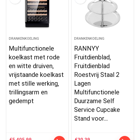
DRANKENKOELING
DRANKENKOELING
Multifunctionele
RANNYY
koelkast met rode
Fruitdienblad,
en witte druiven,
Fruitdienblad
vrijstaande koelkast
Roestvrij Staal 2
met stille werking,
Lagen
trillingsarm en
Multifunctionele
gedempt
Duurzame Self
Service Cupcake
Stand voor…
€
5,405.99
€
30.39