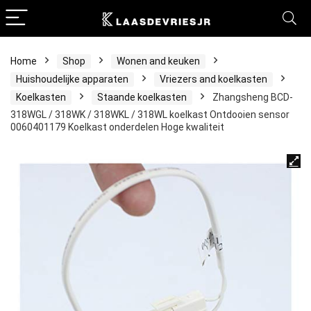
Home
Shop
Wonen and keuken
Huishoudelijke apparaten
Vriezers and koelkasten
Koelkasten
Staande koelkasten
Zhangsheng BCD-
318WGL / 318WK / 318WKL / 318WL koelkast Ontdooien sensor
0060401179 Koelkast onderdelen Hoge kwaliteit