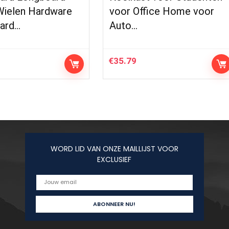
Wielen Hardware
voor Office Home voor
ard…
Auto…
€
35.79
WORD LID VAN ONZE MAILLIJST VOOR
EXCLUSIEF