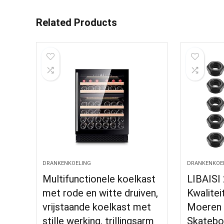
Related Products
DRANKENKOELING
DRANKENKOE
Multifunctionele koelkast
LIBAISI
met rode en witte druiven,
Kwalite
vrijstaande koelkast met
Moeren 
stille werking, trillingsarm
Skatebo