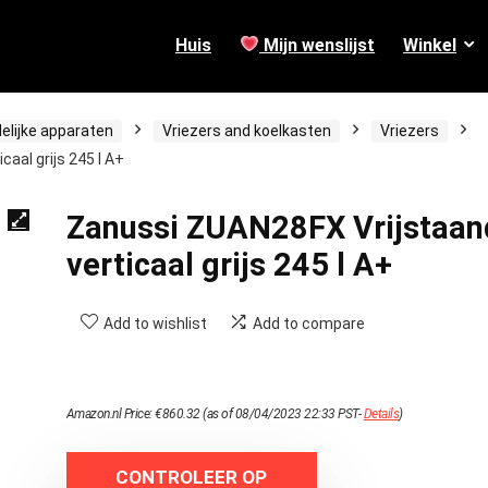
Huis
Mijn wenslijst
Winkel
elijke apparaten
Vriezers and koelkasten
Vriezers
aal grijs 245 l A+
Zanussi ZUAN28FX Vrijstaan
verticaal grijs 245 l A+
Add to wishlist
Add to compare
Amazon.nl Price:
€
860.32
(as of 08/04/2023 22:33 PST-
Details
)
CONTROLEER OP