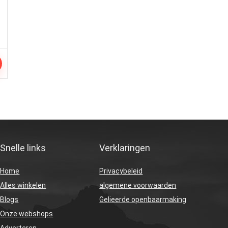
Snelle links
Verklaringen
Home
Privacybeleid
Alles winkelen
algemene voorwaarden
Blogs
Gelieerde openbaarmaking
Onze webshops
Adverteren