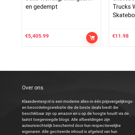
en gedempt
Trucks 
Skatebo
€
5,405.99
€
11.98
Over ons
Klaasdevriesjr.nl is een moderne alles-in-één prijsvergelijkings-
en beoordelingswebsite die de beste deals biedt die
beschikbaar zijn op amazon en u op de hoogte houdt via de
laatst toegevoegde blogs. Alle afbeeldingen zijn
auteursrechtelijk beschermd door hun respectievelijke
eigenaren. Alle geciteerde inhoud is afgeleid van hun