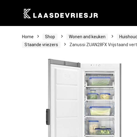
Home
Shop
Wonen and keuken
Huishoud
Staande vriezers
Zanussi ZUAN28FX Vrijstaand vertic