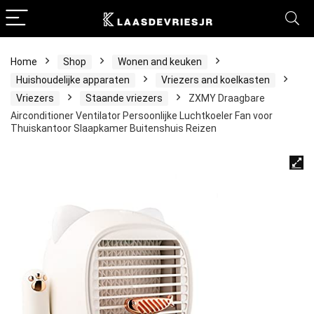
Home
Shop
Wonen and keuken
Huishoudelijke apparaten
Vriezers and koelkasten
Vriezers
Staande vriezers
ZXMY Draagbare
Airconditioner Ventilator Persoonlijke Luchtkoeler Fan voor
Thuiskantoor Slaapkamer Buitenshuis Reizen