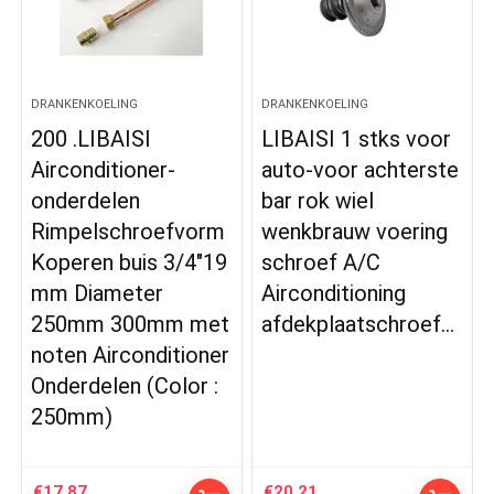
DRANKENKOELING
DRANKENKOELING
200 .LIBAISI
LIBAISI 1 stks voor
Airconditioner-
auto-voor achterste
onderdelen
bar rok wiel
Rimpelschroefvorm
wenkbrauw voering
Koperen buis 3/4″19
schroef A/C
mm Diameter
Airconditioning
250mm 300mm met
afdekplaatschroef…
noten Airconditioner
Onderdelen (Color :
250mm)
€
17.87
€
20.21