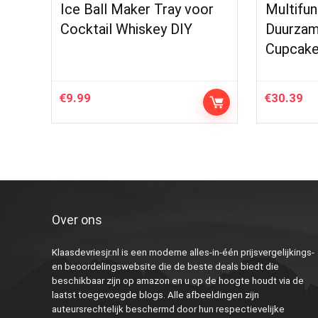
Ice Ball Maker Tray voor
Multifun
Cocktail Whiskey DIY
Duurzam
Cupcake
€
9.99
€
30.39
Over ons
Klaasdevriesjr.nl is een moderne alles-in-één prijsvergelijkings-
en beoordelingswebsite die de beste deals biedt die
beschikbaar zijn op amazon en u op de hoogte houdt via de
laatst toegevoegde blogs. Alle afbeeldingen zijn
auteursrechtelijk beschermd door hun respectievelijke