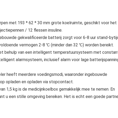
orpen met 193 * 62 * 30 mm grote koelruimte, geschikt voor het
jectiepennen / 12 flessen insuline.
ebouwde gekwalificeerde batterij zorgt voor 6-8 uur stand-bytij
voldoende vermogen 2-8 ℃ (minder dan 32 ℃) worden bereikt.
et behulp van een intelligent temperatuursysteem met constan
lligent alarmsysteem, inclusief alarm voor lage batterijspannin
eler heeft meerdere voedingsmodi, waaronder ingebouwde
top opladen en opladen via stopcontact.
van 1,5 kg is de medicijnkoelbox gemakkelijk mee te nemen. En
t u een stille omgeving bereiken. Het is echt een goede partne