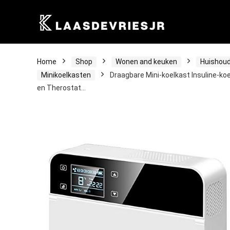
Home
Shop
Wonen and keuken
Huishoud
Minikoelkasten
Draagbare Mini-koelkast Insuline-ko
en Therostat…