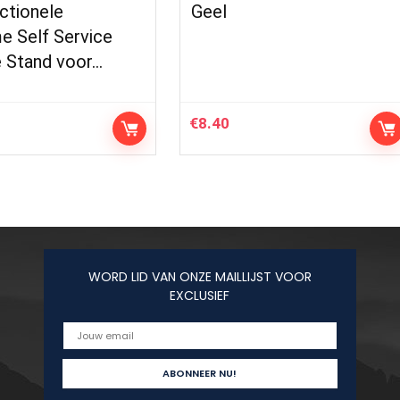
ctionele
Geel
e Self Service
 Stand voor…
€
8.40
WORD LID VAN ONZE MAILLIJST VOOR
EXCLUSIEF