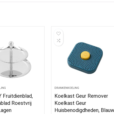
LING
DRANKENKOELING
Fruitdienblad,
Koelkast Geur Remover
nblad Roestvrij
Koelkast Geur
Lagen
Huisbenodigdheden, Blau