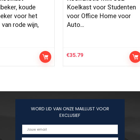
lbeker, koude
Koelkast voor Studenten
eker voor het
voor Office Home voor
van rode wijn,
Auto…
€
35.79
WORD LID VAN ONZE MAILLIJST VOOR
EXCLUSIEF