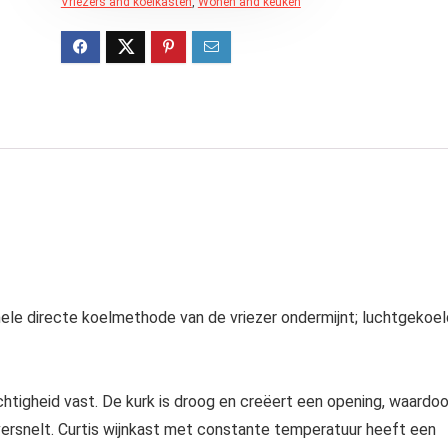
Vriezers and koelkasten
,
Wonen and keuken
onele directe koelmethode van de vriezer ondermijnt; luchtgekoe
igheid vast. De kurk is droog en creëert een opening, waardoo
 versnelt. Curtis wijnkast met constante temperatuur heeft een