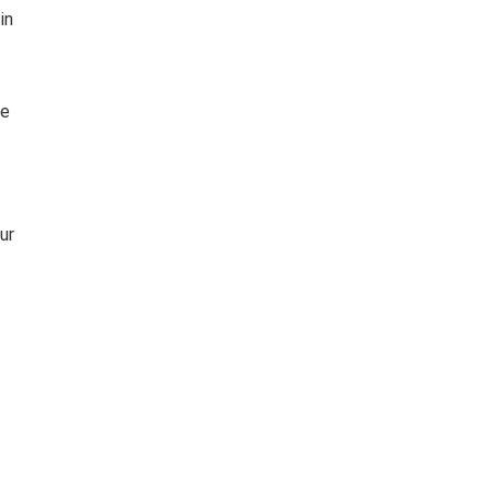
in
te
ur