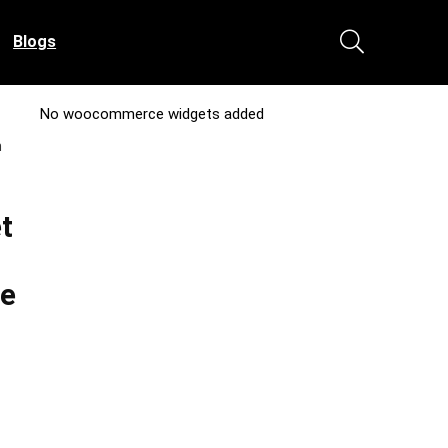
Blogs
No woocommerce widgets added
n
t
le