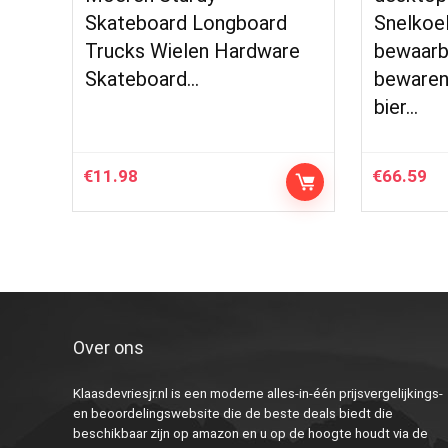
Skateboard Longboard
Snelkoe
Trucks Wielen Hardware
bewaarb
Skateboard…
bewaren 
bier…
€
11.98
€
66.59
Over ons
Klaasdevriesjr.nl is een moderne alles-in-één prijsvergelijkings-
en beoordelingswebsite die de beste deals biedt die
beschikbaar zijn op amazon en u op de hoogte houdt via de