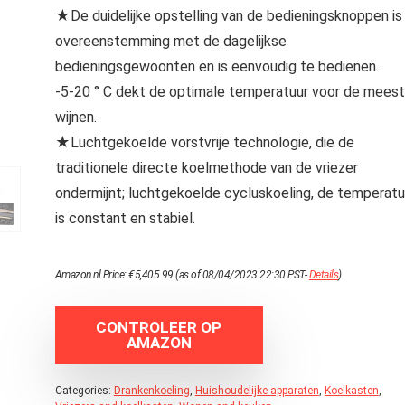
★De duidelijke opstelling van de bedieningsknoppen is 
overeenstemming met de dagelijkse
bedieningsgewoonten en is eenvoudig te bedienen.
-5-20 ° C dekt de optimale temperatuur voor de mees
wijnen.
★Luchtgekoelde vorstvrije technologie, die de
traditionele directe koelmethode van de vriezer
ondermijnt; luchtgekoelde cycluskoeling, de temperatu
is constant en stabiel.
Amazon.nl Price:
€
5,405.99
(as of 08/04/2023 22:30 PST-
Details
)
CONTROLEER OP
AMAZON
Categories:
Drankenkoeling
,
Huishoudelijke apparaten
,
Koelkasten
,