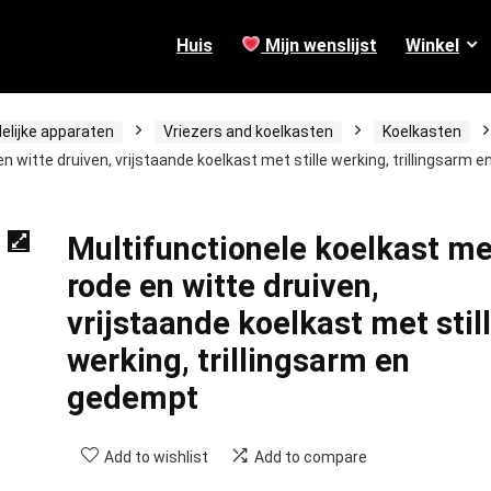
Huis
Mijn wenslijst
Winkel
elijke apparaten
Vriezers and koelkasten
Koelkasten
 witte druiven, vrijstaande koelkast met stille werking, trillingsarm e
Multifunctionele koelkast me
rode en witte druiven,
vrijstaande koelkast met stil
werking, trillingsarm en
gedempt
Add to wishlist
Add to compare