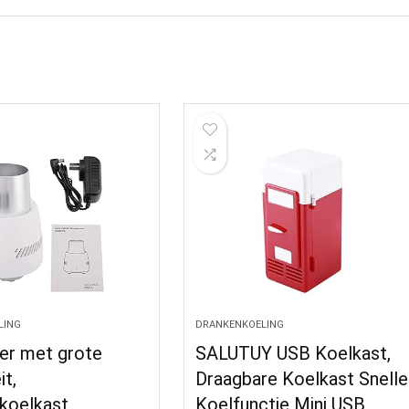
LING
DRANKENKOELING
er met grote
SALUTUY USB Koelkast,
it,
Draagbare Koelkast Snelle
koelkast
Koelfunctie Mini USB