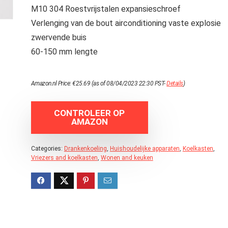
M10 304 Roestvrijstalen expansieschroef
Verlenging van de bout airconditioning vaste explosie
zwervende buis
60-150 mm lengte
Amazon.nl Price:
€
25.69
(as of 08/04/2023 22:30 PST-
Details
)
CONTROLEER OP
AMAZON
Categories:
Drankenkoeling
,
Huishoudelijke apparaten
,
Koelkasten
,
Vriezers and koelkasten
,
Wonen and keuken