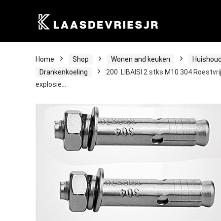
Home
Shop
Wonen and keuken
Huishoud
Drankenkoeling
200 .LIBAISI 2 stks M10 304 Roestvri
explosie…