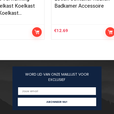
elkast Koelkast
Badkamer Accessoire
 Koelkast…
€
12.69
WORD LID VAN ONZE MAILLIJST VOOR
EXCLUSIEF