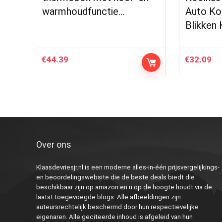
warmhoudfunctie…
Auto Ko
Blikken
€
44.39
€
32.09
Over ons
Klaasdevriesjr.nl is een moderne alles-in-één prijsvergelijkings-
en beoordelingswebsite die de beste deals biedt die
beschikbaar zijn op amazon en u op de hoogte houdt via de
laatst toegevoegde blogs. Alle afbeeldingen zijn
auteursrechtelijk beschermd door hun respectievelijke
eigenaren. Alle geciteerde inhoud is afgeleid van hun