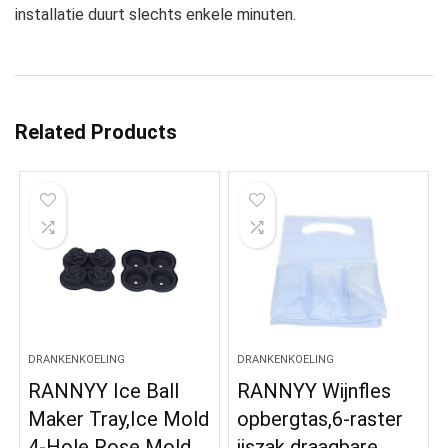
installatie duurt slechts enkele minuten.
Related Products
DRANKENKOELING
DRANKENKOELING
RANNYY Ice Ball
RANNYY Wijnfles
Maker Tray,Ice Mold
opbergtas,6-raster
4-Hole Rose Mold
ijszak draagbare