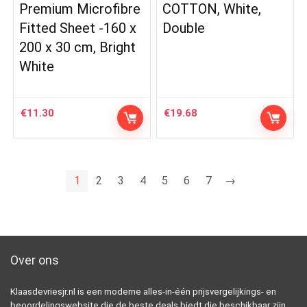
Premium Microfibre
COTTON, White,
Fitted Sheet -160 x
Double
200 x 30 cm, Bright
White
€
11.30
€
19.68
1
2
3
4
5
6
7
→
Over ons
Klaasdevriesjr.nl is een moderne alles-in-één prijsvergelijkings- en
beoordelingswebsite die de beste deals biedt die beschikbaar zijn