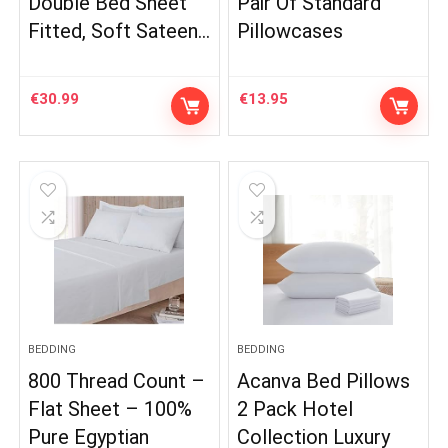
Double Bed Sheet
Pair Of Standard
Fitted, Soft Sateen…
Pillowcases
€
30.99
€
13.95
BEDDING
BEDDING
800 Thread Count –
Acanva Bed Pillows
Flat Sheet – 100%
2 Pack Hotel
Pure Egyptian
Collection Luxury