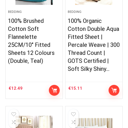
BEDDING
BEDDING
100% Brushed
100% Organic
Cotton Soft
Cotton Double Aqua
Flannelette
Fitted Sheet |
25CM/10″ Fitted
Percale Weave | 300
Sheets 12 Colours
Thread Count |
(Double, Teal)
GOTS Certified |
Soft Silky Shiny…
€
12.49
€
15.11