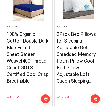
BEDDING
BEDDING
100% Organic
2Pack Bed Pillows
Cotton Double Dark
for Sleeping
Blue Fitted
Adjustable Gel
Sheet|Sateen
Shredded Memory
Weave|400 Thread
Foam Pillow Cool
Count|GOTS
Bed Pillow
Certified|Cool Crisp
Adjustable Loft
Breathable…
Queen Sleeping…
€
15.32
€
59.99