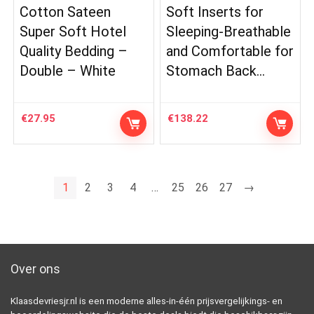
Cotton Sateen
Soft Inserts for
Super Soft Hotel
Sleeping-Breathable
Quality Bedding –
and Comfortable for
Double – White
Stomach Back…
€
27.95
€
138.22
1
2
3
4
…
25
26
27
→
Over ons
Klaasdevriesjr.nl is een moderne alles-in-één prijsvergelijkings- en