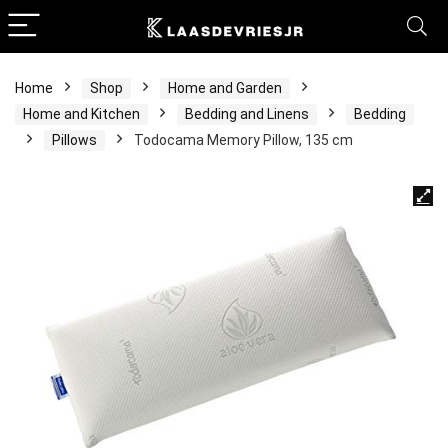
Home
Shop
Home and Garden
Home and Kitchen
Bedding and Linens
Bedding
Pillows
Todocama Memory Pillow, 135 cm