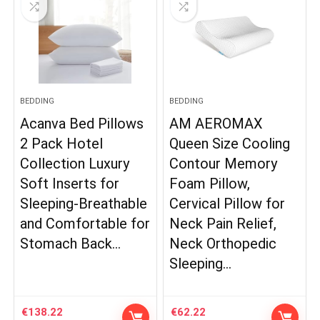
BEDDING
BEDDING
Acanva Bed Pillows
AM AEROMAX
2 Pack Hotel
Queen Size Cooling
Collection Luxury
Contour Memory
Soft Inserts for
Foam Pillow,
Sleeping-Breathable
Cervical Pillow for
and Comfortable for
Neck Pain Relief,
Stomach Back…
Neck Orthopedic
Sleeping…
€
138.22
€
62.22