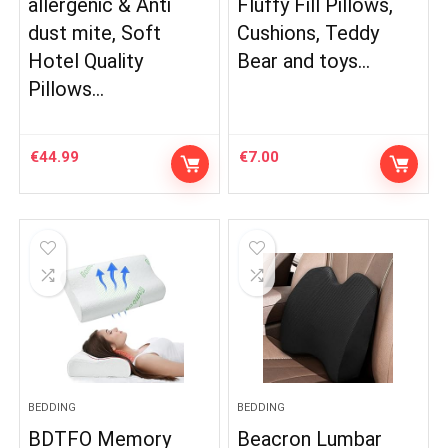
allergenic & Anti
Fluffy Fill Pillows,
dust mite, Soft
Cushions, Teddy
Hotel Quality
Bear and toys…
Pillows…
€
44.99
€
7.00
BEDDING
BEDDING
BDTFO Memory
Beacron Lumbar