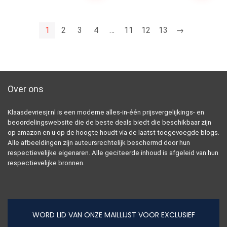
1
2
3
4
…
11
12
13
→
Over ons
Klaasdevriesjr.nl is een moderne alles-in-één prijsvergelijkings- en
beoordelingswebsite die de beste deals biedt die beschikbaar zijn
op amazon en u op de hoogte houdt via de laatst toegevoegde blogs.
Alle afbeeldingen zijn auteursrechtelijk beschermd door hun
respectievelijke eigenaren. Alle geciteerde inhoud is afgeleid van hun
respectievelijke bronnen.
WORD LID VAN ONZE MAILLIJST VOOR EXCLUSIEF