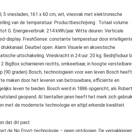
, 5 vriesladen, 161 x 60 cm, wit, vriesvak met elektronische
lling van de temperatuur. Productbeschrijving : Totaal volume :
 tot G. Energieverbruik: 214 kWh/jaar. Witte deuren. Verticale
ed-display. FreshSense: constante temperatuur door intelligent
drukkanaal. Deurbel open. Alarm Visuele en akoestische
ische uitschakeling. Vrieskracht in 24 uur: 20 kg. Bedrijfsduur bi
n 2 BigBox scharnieren rechts, omkeerbaar, in hoogte verstelbare
op (90 graden) Bosch, technologieën voor een leven Bosch heeft
 te maken door het leveren van betrouwbare, efficiënte en
gelijks leven te bieden. Bosch werd in 1886 opgericht, als Rober
uitsland geopend. Al tientallen jaren heeft het merk zich gebrui
ten met de modernste technologie en altijd erkende kwaliteit.
n dat dit past.
met de No Frost-technologie – geen ontdooien. De verpakkinge