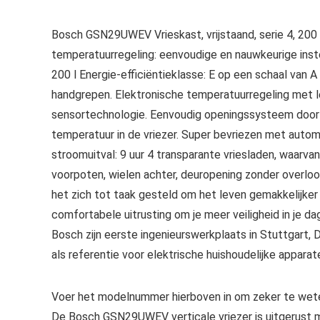
Bosch GSN29UWEV Vrieskast, vrijstaand, serie 4, 200 l
temperatuurregeling: eenvoudige en nauwkeurige inste
200 l Energie-efficiëntieklasse: E op een schaal van A
handgrepen. Elektronische temperatuurregeling met l
sensortechnologie. Eenvoudig openingssysteem door 
temperatuur in de vriezer. Super bevriezen met automat
stroomuitval: 9 uur 4 transparante vriesladen, waarva
voorpoten, wielen achter, deuropening zonder overlo
het zich tot taak gesteld om het leven gemakkelijker
comfortabele uitrusting om je meer veiligheid in je da
Bosch zijn eerste ingenieurswerkplaats in Stuttgart, D
als referentie voor elektrische huishoudelijke appara
Voer het modelnummer hierboven in om zeker te wete
De Bosch GSN29UWEV verticale vriezer is uitgerust 