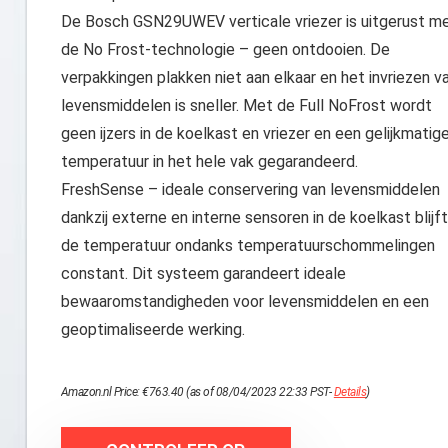
De Bosch GSN29UWEV verticale vriezer is uitgerust m
de No Frost-technologie – geen ontdooien. De
verpakkingen plakken niet aan elkaar en het invriezen v
levensmiddelen is sneller. Met de Full NoFrost wordt
geen ijzers in de koelkast en vriezer en een gelijkmatig
temperatuur in het hele vak gegarandeerd.
FreshSense – ideale conservering van levensmiddelen
dankzij externe en interne sensoren in de koelkast blijft
de temperatuur ondanks temperatuurschommelingen
constant. Dit systeem garandeert ideale
bewaaromstandigheden voor levensmiddelen en een
geoptimaliseerde werking.
Amazon.nl Price:
€
763.40
(as of 08/04/2023 22:33 PST-
Details
)