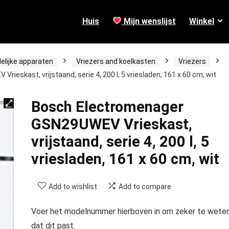
Huis
Mijn wenslijst
Winkel
elijke apparaten
Vriezers and koelkasten
Vriezers
eskast, vrijstaand, serie 4, 200 l, 5 vriesladen, 161 x 60 cm, wit
Bosch Electromenager
GSN29UWEV Vrieskast,
vrijstaand, serie 4, 200 l, 5
vriesladen, 161 x 60 cm, wit
Add to wishlist
Add to compare
Voer het modelnummer hierboven in om zeker te wete
dat dit past.