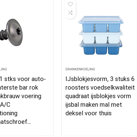
LING
DRANKENKOELING
1 stks voor auto-
IJsblokjesvorm, 3 stuks 6
terste bar rok
roosters voedselkwaliteit
nkbrauw voering
quadraat ijsblokjes vorm
 A/C
ijsbal maken mal met
tioning
deksel voor thuis
aatschroef…