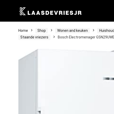
Home
Shop
Wonen and keuken
Huishoud
Staande vriezers
Bosch Electromenager GSN29UWEV Vri