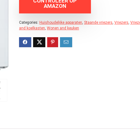
CONTROLEER OP
AMAZON
Categories:
Huishoudelijke apparaten
,
Staande vriezers
,
Vriezers
,
Vriez
and koelkasten
,
Wonen and keuken