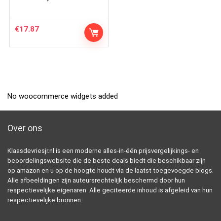
€
17.87
No woocommerce widgets added
Over ons
Klaasdevriesjr.nl is een moderne alles-in-één prijsvergelijkings- en
beoordelingswebsite die de beste deals biedt die beschikbaar zijn
op amazon en u op de hoogte houdt via de laatst toegevoegde blogs.
Alle afbeeldingen zijn auteursrechtelijk beschermd door hun
respectievelijke eigenaren. Alle geciteerde inhoud is afgeleid van hun
respectievelijke bronnen.