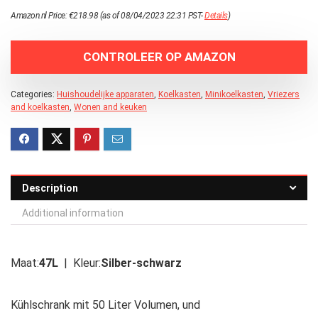
Amazon.nl Price:
€
218.98
(as of 08/04/2023 22:31 PST-
Details
)
CONTROLEER OP AMAZON
Categories:
Huishoudelijke apparaten
,
Koelkasten
,
Minikoelkasten
,
Vriezers
and koelkasten
,
Wonen and keuken
Description
Additional information
Maat:
47L
| Kleur:
Silber-schwarz
Kühlschrank mit 50 Liter Volumen, und