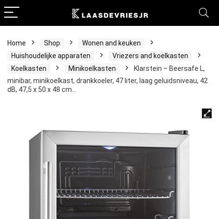
Home
Shop
Wonen and keuken
Huishoudelijke apparaten
Vriezers and koelkasten
Koelkasten
Minikoelkasten
Klarstein – Beersafe L,
minibar, minikoelkast, drankkoeler, 47 liter, laag geluidsniveau, 42
dB, 47,5 x 50 x 48 cm…