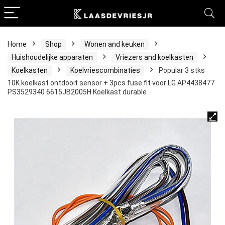
Home
Shop
Wonen and keuken
Huishoudelijke apparaten
Vriezers and koelkasten
Koelkasten
Koelvriescombinaties
Popular 3 stks
10K koelkast ontdooit sensor + 3pcs fuse fit voor LG AP4438477
PS3529340 6615JB2005H Koelkast durable