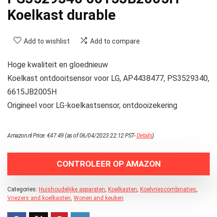
Koelkast durable
Add to wishlist
Add to compare
Hoge kwaliteit en gloednieuw
Koelkast ontdooitsensor voor LG, AP4438477, PS3529340,
6615JB2005H
Origineel voor LG-koelkastsensor, ontdooizekering
Amazon.nl Price:
€
47.49
(as of 06/04/2023 22:12 PST-
Details
)
CONTROLEER OP AMAZON
Categories:
Huishoudelijke apparaten
,
Koelkasten
,
Koelvriescombinaties
,
Vriezers and koelkasten
,
Wonen and keuken