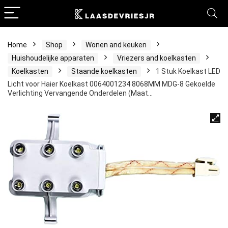
Home
Shop
Wonen and keuken
Huishoudelijke apparaten
Vriezers and koelkasten
Koelkasten
Staande koelkasten
1 Stuk Koelkast LED
Licht voor Haier Koelkast 0064001234 8068MM MDG-8 Gekoelde
Verlichting Vervangende Onderdelen (Maat…