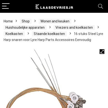
Home
Shop
Wonen and keuken
Huishoudelijke apparaten
Vriezers and koelkasten
Koelkasten
Staande koelkasten
16 stuks Steel Lyre
Harp snaren voor Lyre Harp Parts Accessoires Eenvoudig