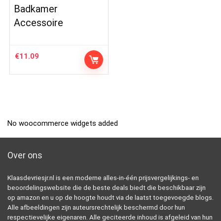
Badkamer
Accessoire
€
11.09
No woocommerce widgets added
Over ons
Klaasdevriesjr.nl is een moderne alles-in-één prijsvergelijkings- en
beoordelingswebsite die de beste deals biedt die beschikbaar zijn
op amazon en u op de hoogte houdt via de laatst toegevoegde blogs.
Alle afbeeldingen zijn auteursrechtelijk beschermd door hun
respectievelijke eigenaren. Alle geciteerde inhoud is afgeleid van hun