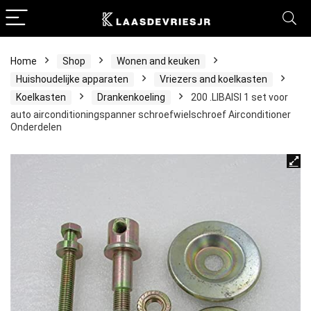
Home
Shop
Wonen and keuken
Huishoudelijke apparaten
Vriezers and koelkasten
Koelkasten
Drankenkoeling
200 .LIBAISI 1 set voor
auto airconditioningspanner schroefwielschroef Airconditioner
Onderdelen