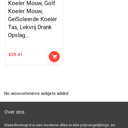
Koeler Mouw, Golf
Koeler Mouw,
GeïSoleerde Koeler
Tas, Lekvrij Drank
Opslag…
€
29.41
No woocommerce widgets added
Over ons
Klaasdevriesjr.nl is een moderne alles-in-één prijsvergelijkings- en