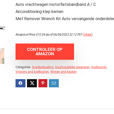
Auto vrachtwagen motorfietsbandband A / C
Airconditioning klep kernen
Met Remover Wrench Kit Auto vervangende onderdele
Amazon.nl Price:
€
12.04
(as of 06/04/2023 22:12 PST-
Details
)
CONTROLEER OP
AMAZON
Categories:
Drankenkoeling
,
Huishoudelijke apparaten
,
Koelkasten
,
Vriezers and koelkasten
,
Wonen and keuken