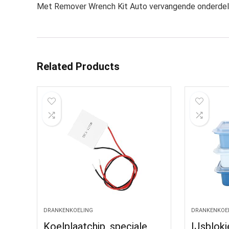
Met Remover Wrench Kit Auto vervangende onderde
Related Products
DRANKENKOELING
DRANKENKOE
Koelplaatchip, speciale
IJsblokj