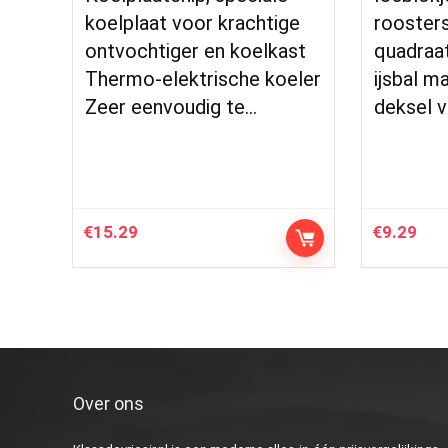
koelplaat voor krachtige
roosters
ontvochtiger en koelkast
quadraat
Thermo-elektrische koeler
ijsbal m
Zeer eenvoudig te…
deksel v
€
15.29
€
9.29
Over ons