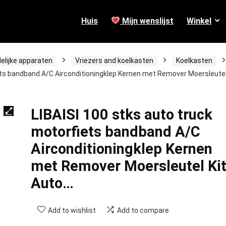
Huis
Mijn wenslijst
Winkel
elijke apparaten
Vriezers and koelkasten
Koelkasten
iets bandband A/C Airconditioningklep Kernen met Remover Moersleute
LIBAISI 100 stks auto truck
motorfiets bandband A/C
Airconditioningklep Kernen
met Remover Moersleutel Ki
Auto…
Add to wishlist
Add to compare