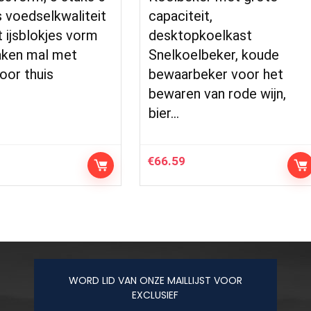
 voedselkwaliteit
capaciteit,
 ijsblokjes vorm
desktopkoelkast
aken mal met
Snelkoelbeker, koude
oor thuis
bewaarbeker voor het
bewaren van rode wijn,
bier…
€
66.59
WORD LID VAN ONZE MAILLIJST VOOR
EXCLUSIEF