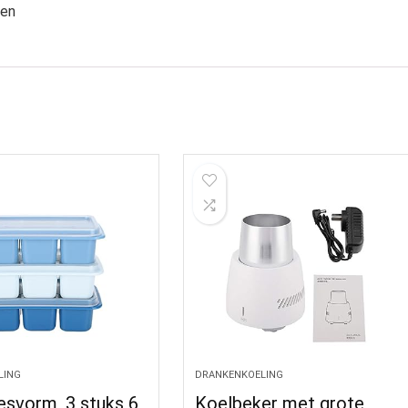
len
LING
DRANKENKOELING
esvorm, 3 stuks 6
Koelbeker met grote