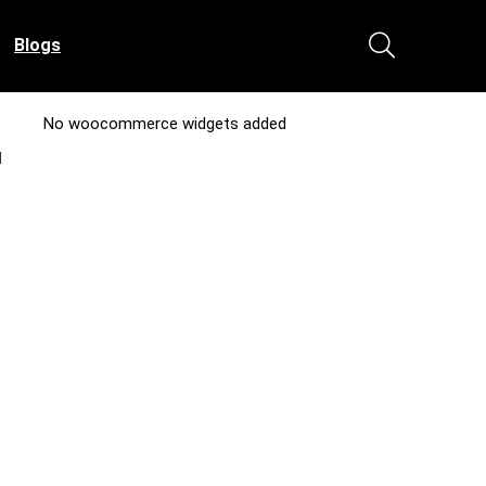
Blogs
No woocommerce widgets added
l
t