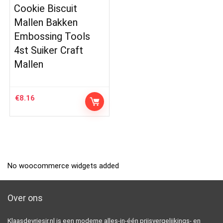
Cookie Biscuit
Mallen Bakken
Embossing Tools
4st Suiker Craft
Mallen
€
8.16
No woocommerce widgets added
Over ons
Klaasdevriesjr.nl is een moderne alles-in-één prijsvergelijkings- en