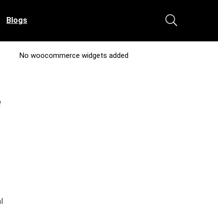
Blogs
No woocommerce widgets added
e
l