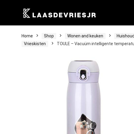
Home
Shop
Wonen and keuken
Huishoud
Vrieskisten
TOULE – Vacuüm intelligente temperatu