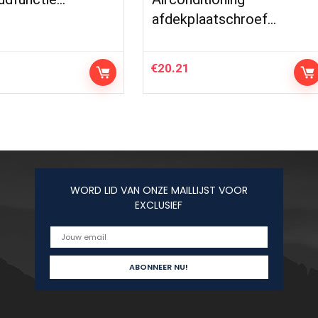
afdekplaatschroef…
€
20.21
WORD LID VAN ONZE MAILLIJST VOOR
EXCLUSIEF