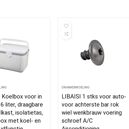
LING
DRANKENKOELING
 Koelbox voor in
LIBAISI 1 stks voor auto-
 6 liter, draagbare
voor achterste bar rok
lkast, isolatietas,
wiel wenkbrauw voering
ox met koel- en
schroef A/C
dfunctie…
Airconditioning