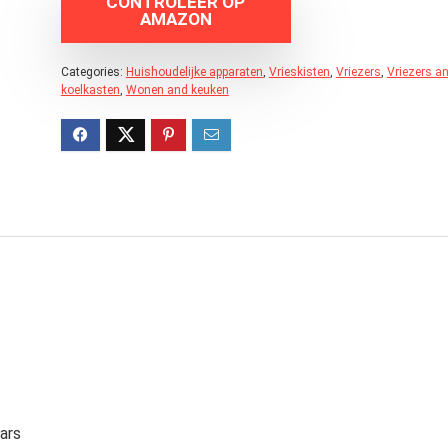
CONTROLEER OP
AMAZON
Categories:
Huishoudelijke apparaten
,
Vrieskisten
,
Vriezers
,
Vriezers a
koelkasten
,
Wonen and keuken
ars