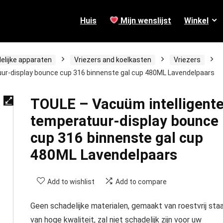
Huis
Mijn wenslijst
Winkel
elijke apparaten
Vriezers and koelkasten
Vriezers
ur-display bounce cup 316 binnenste gal cup 480ML Lavendelpaars
TOULE – Vacuüm intelligent
temperatuur-display bounce
cup 316 binnenste gal cup
480ML Lavendelpaars
Add to wishlist
Add to compare
Geen schadelijke materialen, gemaakt van roestvrij staa
van hoge kwaliteit, zal niet schadelijk zijn voor uw