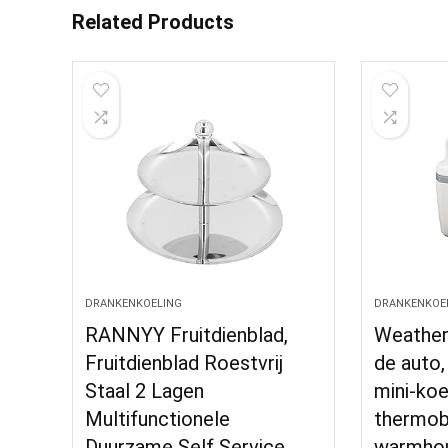
Related Products
DRANKENKOELING
DRANKENKOE
RANNYY Fruitdienblad,
Weather
Fruitdienblad Roestvrij
de auto,
Staal 2 Lagen
mini-koe
Multifunctionele
thermob
Duurzame Self Service
warmhou