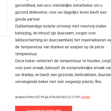
gezondheid, een eco-vriendelijke waterbeker om u
gezond drinkwater, voor uw dagelijks leven biedt een
goede partner.
Dubbelwandige isolatie ontwerp met roestvrij stalen
behuizing, de inhoud zijn duurzaam, zorgen voor
lekbescherming en duurzaamheid, het maximaliseren va
de temperatuur van dranken en soepen op de juiste
temperatuur.
Deze beker verbetert de temperatuur te houden, zorgt
voor pure smaak, behoudt de oorspronkelijke smaak va
uw drankje, en biedt een gezonde, herbruikbare, duurz
vervangende beker met een wegwerp plastic fles.
Amazon.nl Price:
€
27.99
(as of 06/04/2023 22:12 PST-
Details
)