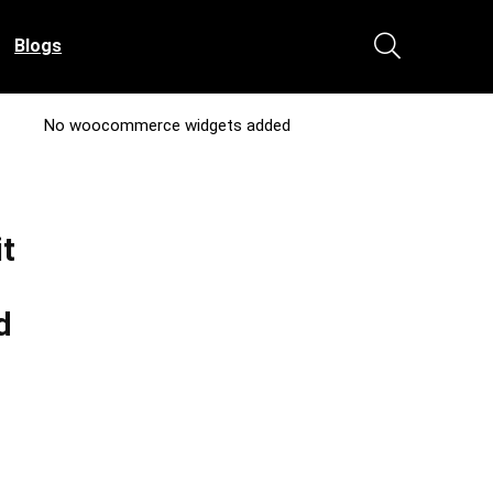
Blogs
No woocommerce widgets added
it
d