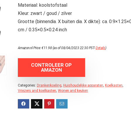
Materiaal: koolstofstaal
Kleur: zwart / goud / zilver
Grootte (binnendia. X buiten dia. X dikte): ca. 0.9×1.25×
cm / 0.35×0.5×0.24 inch
Amazon.nl Price:
€
11.98
(as of 08/04/2023 22:30 PST-
Details
)
CONTROLEER OP
AMAZON
Categories:
Drankenkoeling
,
Huishoudelijke apparaten
,
Koelkasten
,
Vriezers and koelkasten
,
Wonen and keuken