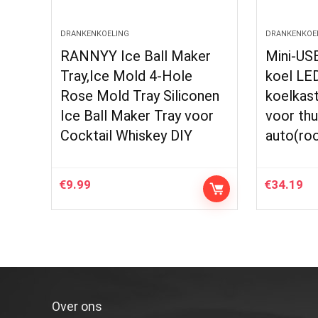
DRANKENKOELING
DRANKENKOE
RANNYY Ice Ball Maker
Mini-USB
Tray,Ice Mold 4-Hole
koel LE
Rose Mold Tray Siliconen
koelkast
Ice Ball Maker Tray voor
voor thu
Cocktail Whiskey DIY
auto(ro
€
9.99
€
34.19
Over ons