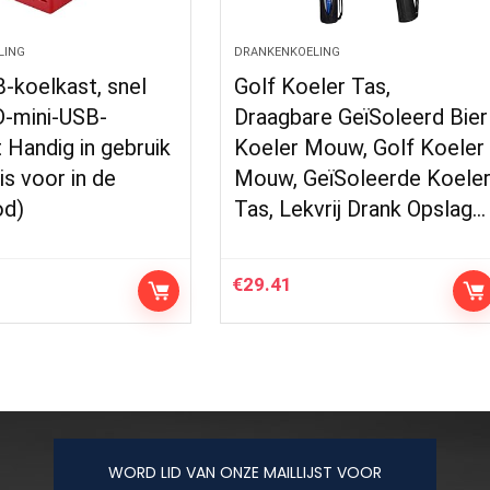
LING
DRANKENKOELING
-koelkast, snel
Golf Koeler Tas,
D-mini-USB-
Draagbare GeïSoleerd Bier
 Handig in gebruik
Koeler Mouw, Golf Koeler
is voor in de
Mouw, GeïSoleerde Koele
od)
Tas, Lekvrij Drank Opslag…
€
29.41
WORD LID VAN ONZE MAILLIJST VOOR