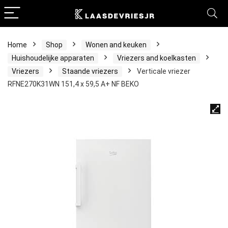
Home
Shop
Wonen and keuken
Huishoudelijke apparaten
Vriezers and koelkasten
Vriezers
Staande vriezers
Verticale vriezer
RFNE270K31WN 151,4 x 59,5 A+ NF BEKO