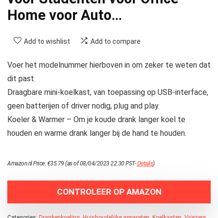
Home voor Auto…
Add to wishlist
Add to compare
Voer het modelnummer hierboven in om zeker te weten dat
dit past.
Draagbare mini-koelkast, van toepassing op USB-interface,
geen batterijen of driver nodig, plug and play.
Koeler & Warmer – Om je koude drank langer koel te
houden en warme drank langer bij de hand te houden.
Amazon.nl Price:
€
35.79
(as of 08/04/2023 22:30 PST-
Details
)
CONTROLEER OP AMAZON
Categories:
Drankenkoeling
,
Huishoudelijke apparaten
,
Koelkasten
,
Vriezers