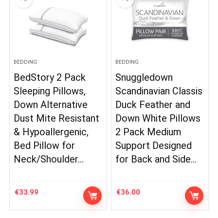
BEDDING
BEDDING
BedStory 2 Pack
Snuggledown
Sleeping Pillows,
Scandinavian Classis
Down Alternative
Duck Feather and
Dust Mite Resistant
Down White Pillows
& Hypoallergenic,
2 Pack Medium
Bed Pillow for
Support Designed
Neck/Shoulder…
for Back and Side…
€
33.99
€
36.00