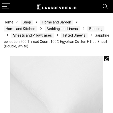
Home
Shop
Home and Garden
Home and Kitchen
Bedding and Linens
Bedding
Sheets and Pillowcases
Fitted Sheets
Sapphire
collection 200 Thread Count 100% Egyptian Cotton Fitted Sheet
(Double, White)