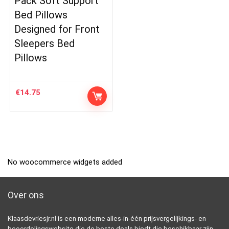
Pack Soft Support
Bed Pillows
Designed for Front
Sleepers Bed
Pillows
€
14.75
No woocommerce widgets added
Over ons
Klaasdevriesjr.nl is een moderne alles-in-één prijsvergelijkings- en
beoordelingswebsite die de beste deals biedt die beschikbaar zijn