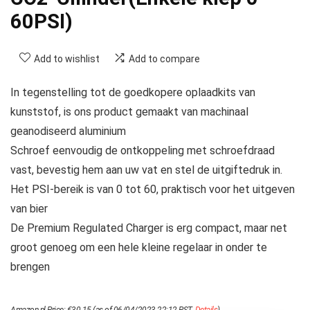
60PSI)
Add to wishlist
Add to compare
In tegenstelling tot de goedkopere oplaadkits van
kunststof, is ons product gemaakt van machinaal
geanodiseerd aluminium
Schroef eenvoudig de ontkoppeling met schroefdraad
vast, bevestig hem aan uw vat en stel de uitgiftedruk in.
Het PSI-bereik is van 0 tot 60, praktisch voor het uitgeven
van bier
De Premium Regulated Charger is erg compact, maar net
groot genoeg om een hele kleine regelaar in onder te
brengen
Amazon.nl Price:
€
30.15
(as of 06/04/2023 22:12 PST-
Details
)