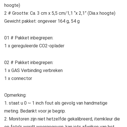
hoogte)
2 # Grootte: Ca. 3 cm x 5,5 cm/1,1 “x 2,1” (Dia.x hoogte)
Gewicht pakket: ongeveer 164 g, 54 g
01 # Pakket inbegrepen:
1 x gereguleerde CO2-oplader
02 # Pakket inbegrepen:
1 x GAS Verbinding verbreken
1 x connector
Opmerking:
1. staat u 0 ~ 1 inch fout als gevolg van handmatige
meting. Bedankt voor je begrip.
2. Monitoren zijn niet hetzelfde gekalibreerd, itemkleur die
op foto’s wordt weergegeven, kan iets afwijken van het