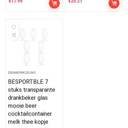
€
17.99
€
20.21
DRANKENKOELING
BESPORTBLE 7
stuks transparante
drankbeker glas
mooie beer
cocktailcontainer
melk thee kopje