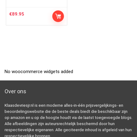
€
89.95
No woocommerce widgets added
Over ons
Klaasdevriesjr.nl is een moderne alles-in-één prijsvergelijkings- en
beoordelingswebsite die de beste deals biedt die beschikbaar zijn
op amazon en u op de hoogte houdt via de laatst toegevoegde blogs.
Alle afbeeldingen zijn auteursrechtelijk beschermd door hun
respectievelijke eigenaren. Alle geciteerde inhoud is afgeleid van hun
respectievelijke bronnen.