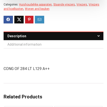
Categories:
Huishoudelijke apparaten
,
Staande vriezers
,
Vriezers
,
Vriezers
and koelkasten
,
Wonen and keuken
Description
Additional information
CONG OF 284 LT L129 A++
Related Products