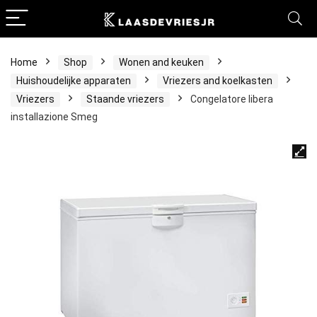
Home
Shop
Wonen and keuken
Huishoudelijke apparaten
Vriezers and koelkasten
Vriezers
Staande vriezers
Congelatore libera
installazione Smeg