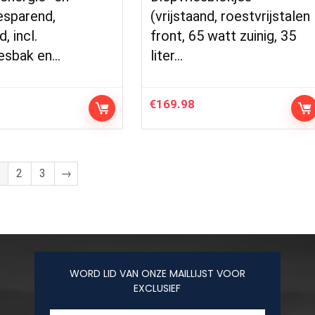
esparend,
(vrijstaand, roestvrijstalen
d, incl.
front, 65 watt zuinig, 35
jesbak en…
liter…
€
169.98
2
3
→
WORD LID VAN ONZE MAILLIJST VOOR
EXCLUSIEF