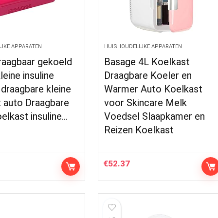
JKE APPARATEN
HUISHOUDELIJKE APPARATEN
aagbaar gekoeld
Basage 4L Koelkast
leine insuline
Draagbare Koeler en
draagbare kleine
Warmer Auto Koelkast
t auto Draagbare
voor Skincare Melk
oelkast insuline…
Voedsel Slaapkamer en
Reizen Koelkast
€
52.37