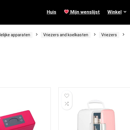
Huis
Mijn wenslijst
Winkel
elijke apparaten
Vriezers and koelkasten
Vriezers