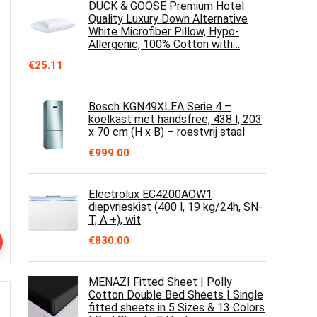
DUCK & GOOSE Premium Hotel
Quality Luxury Down Alternative
White Microfiber Pillow, Hypo-
Allergenic, 100% Cotton with…
€
25.11
Bosch KGN49XLEA Serie 4 –
koelkast met handsfree, 438 l, 203
x 70 cm (H x B) – roestvrij staal
€
999.00
Electrolux EC4200AOW1
diepvrieskist (400 l, 19 kg/24h, SN-
T, A +), wit
€
830.00
MENAZI Fitted Sheet | Polly
Cotton Double Bed Sheets | Single
fitted sheets in 5 Sizes & 13 Colors