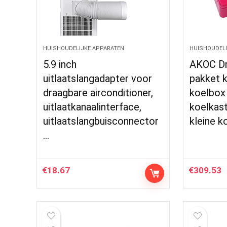
HUISHOUDELIJKE APPARATEN
HUISHOUDELI
5.9 inch
AKOC Dr
uitlaatslangadapter voor
pakket k
draagbare airconditioner,
koelbox 
uitlaatkanaalinterface,
koelkas
uitlaatslangbuisconnector
kleine k
…
€
18.67
€
309.53