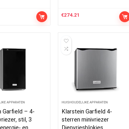
€
274.21
JKE APPARATEN
HUISHOUDELIJKE APPARATEN
n Garfield – 4-
Klarstein Garfield 4-
riezer, stil, 3
sterren minivriezer
 energie- en
Diepvriesblokjes