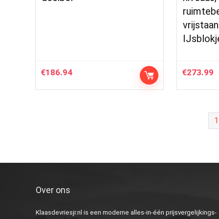
ruimteb
vrijstaan
IJsblok
€
186.94
€
273.99
1
Over ons
Klaasdevriesjr.nl is een moderne alles-in-één prijsvergelijkings-