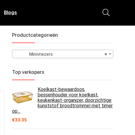
Blogs
Productcategorieën
Minivriezers
×
Top verkopers
Koelkast-bewaardoos,
bessenhouder voor koelkast,
keukenkast-organizer, doorzichtige
kunststof broodtrommel met timer
op…
€
33.35