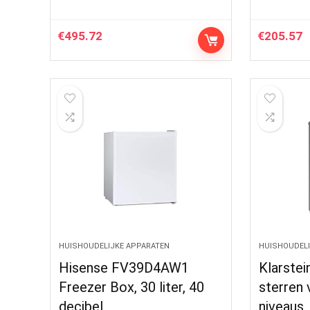
€
495.72
€
205.57
HUISHOUDELIJKE APPARATEN
HUISHOUDELI
Hisense FV39D4AW1
Klarstei
Freezer Box, 30 liter, 40
sterren v
decibel
niveaus,