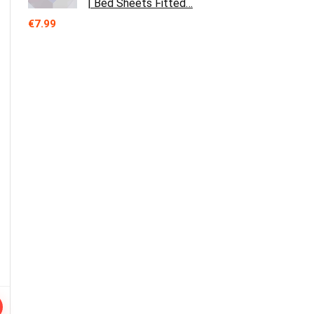
| Bed Sheets Fitted…
€
7.99