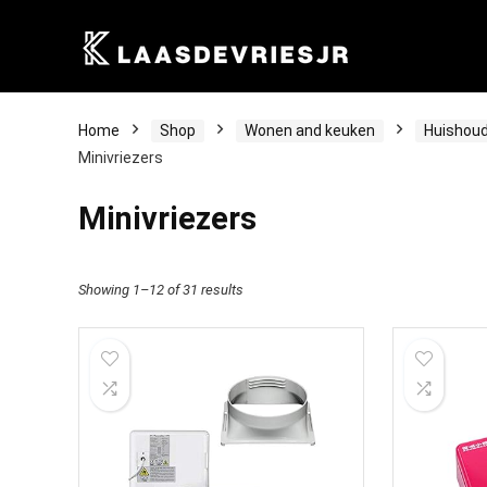
Home
Shop
Wonen and keuken
Huishoud
Minivriezers
Minivriezers
Showing 1–12 of 31 results