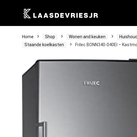
Home
Shop
Wonen and keuken
Huishoud
Staande koelkasten
Frilec BONN340-040EI – Kastmo