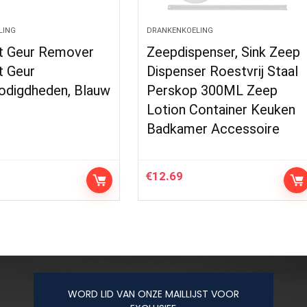
LING
DRANKENKOELING
t Geur Remover
Zeepdispenser, Sink Zeep
t Geur
Dispenser Roestvrij Staal
odigdheden, Blauw
Perskop 300ML Zeep
Lotion Container Keuken
Badkamer Accessoire
€
12.69
WORD LID VAN ONZE MAILLIJST VOOR