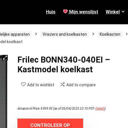
Huis
Mijn wenslijst
Winkel
elijke apparaten
Vriezers and koelkasten
Koelkasten
del koelkast
Frilec BONN340-040EI –
Kastmodel koelkast
Add to wishlist
Add to compare
Amazon.nl Price:
€
599.95
(as of 05/04/2023 22:10 PST-
Details
)
CONTROLEER OP