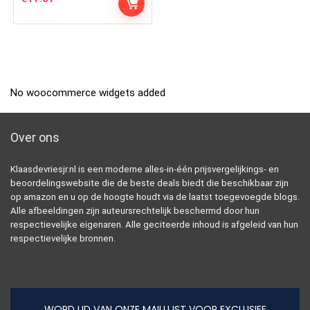
No woocommerce widgets added
Over ons
Klaasdevriesjr.nl is een moderne alles-in-één prijsvergelijkings- en
beoordelingswebsite die de beste deals biedt die beschikbaar zijn
op amazon en u op de hoogte houdt via de laatst toegevoegde blogs.
Alle afbeeldingen zijn auteursrechtelijk beschermd door hun
respectievelijke eigenaren. Alle geciteerde inhoud is afgeleid van hun
respectievelijke bronnen.
WORD LID VAN ONZE MAILLIJST VOOR EXCLUSIEF