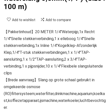
100 m)
Add to wishlist
Add to compare
【Pakketinhoud】20 METER 1/4″Waterpijp,1x Recht
1/4″Snelle stekkerverbinding,1 x elleboog 1/4″Snelle
stekkerverbinding,1x Inline 1/4″Kogelklep-Afzonderlijk
Klep,1/4″T-stuk stekkerverbindingen,1 x 1/4″TAP-
aansluiting,1 x 1/2″TAP-aansluiting,2 x 3/4″TAP-
verbinding,1 x pijpsnijder,10 x 1/4″Flexibele slangsluitende
clips
【Brede aanvraag】Slang op grote schaal gebruikt in
omgekeerde osmose
(RO)filtersysteem,waterfilter,drinkmachine,aquarium,koelka
st,koffiezetapparaat,ijsmachine,waterkoeler,luchtbevochtig
er.