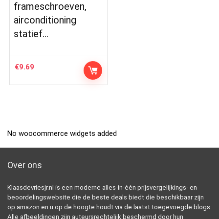
frameschroeven,
airconditioning
statief…
€
9.69
No woocommerce widgets added
Over ons
Klaasdevriesjr.nl is een moderne alles-in-één prijsvergelijkings- en
beoordelingswebsite die de beste deals biedt die beschikbaar zijn
op amazon en u op de hoogte houdt via de laatst toegevoegde blogs.
Alle afbeeldingen zijn auteursrechtelijk beschermd door hun