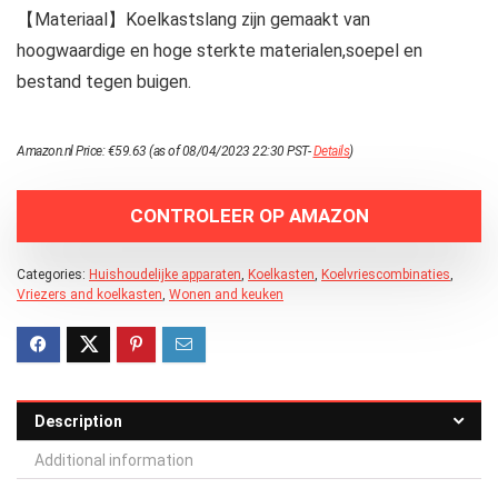
【Materiaal】Koelkastslang zijn gemaakt van
hoogwaardige en hoge sterkte materialen,soepel en
bestand tegen buigen.
Amazon.nl Price:
€
59.63
(as of 08/04/2023 22:30 PST-
Details
)
CONTROLEER OP AMAZON
Categories:
Huishoudelijke apparaten
,
Koelkasten
,
Koelvriescombinaties
,
Vriezers and koelkasten
,
Wonen and keuken
Description
Additional information