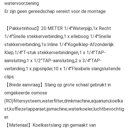
watervoorziening
Er zijn geen gereedschap vereist voor de montage.
【Pakketinhoud】20 METER 1/4″Waterpijp,1x Recht
1/4″Snelle stekkerverbinding,1 x elleboog 1/4″Snelle
stekkerverbinding,1x Inline 1/4″Kogelklep-Afzonderlijk
Klep,1/4″T-stuk stekkerverbindingen,1 x 1/4″TAP-
aansluiting,1 x 1/2″TAP-aansluiting,2 x 3/4″TAP-
verbinding,1 x pijpsnijder,10 x 1/4″Flexibele slangsluitende
clips
【Brede aanvraag】Slang op grote schaal gebruikt in
omgekeerde osmose
(RO)filtersysteem,waterfilter,drinkmachine,aquarium,koelka
st,koffiezetapparaat,ijsmachine,waterkoeler,luchtbevochtig
er.
【Materiaal】Koelkastslang zijn gemaakt van