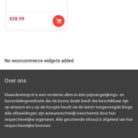
€
58.99
No woocommerce widgets added
Over ons
Klaasdevriesjr.nl is een moderne alles-in-één prijsvergelijkings- en
beoordelingswebsite die de beste deals biedt die beschikbaar zijn
op amazon en u op de hoogte houdt via de laatst toegevoegde blogs.
Alle afbeeldingen zijn auteursrechtelijk beschermd door hun
respectievelijke eigenaren. Alle geciteerde inhoud is afgeleid van hun
respectievelijke bronnen.