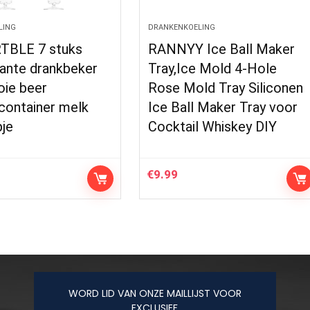
LING
DRANKENKOELING
TBLE 7 stuks
RANNYY Ice Ball Maker
rante drankbeker
Tray,Ice Mold 4-Hole
oie beer
Rose Mold Tray Siliconen
container melk
Ice Ball Maker Tray voor
pje
Cocktail Whiskey DIY
€
9.99
WORD LID VAN ONZE MAILLIJST VOOR
EXCLUSIEF