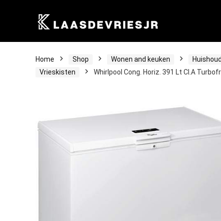
Home
Shop
Wonen and keuken
Huishoud
Vrieskisten
Whirlpool Cong. Horiz. 391 Lt Cl.A Turb