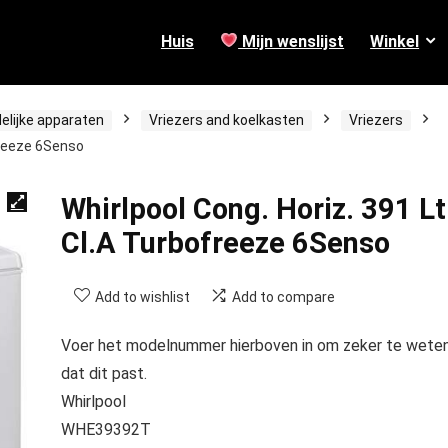
Huis
Mijn wenslijst
Winkel
elijke apparaten
Vriezers and koelkasten
Vriezers
ofreeze 6Senso
Whirlpool Cong. Horiz. 391 Lt
Cl.A Turbofreeze 6Senso
Add to wishlist
Add to compare
Voer het modelnummer hierboven in om zeker te wete
dat dit past.
Whirlpool
WHE39392T