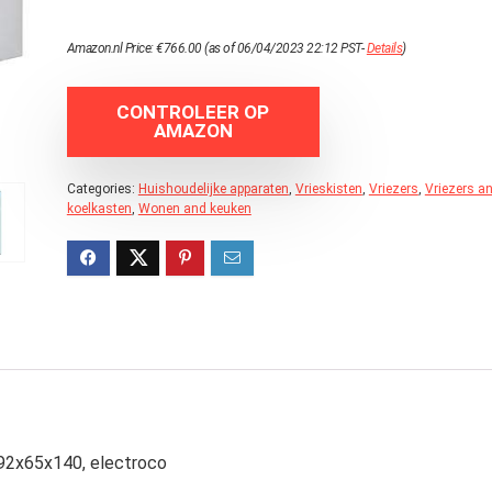
Amazon.nl Price:
€
766.00
(as of 06/04/2023 22:12 PST-
Details
)
CONTROLEER OP
AMAZON
Categories:
Huishoudelijke apparaten
,
Vrieskisten
,
Vriezers
,
Vriezers a
koelkasten
,
Wonen and keuken
l 92x65x140, electroco