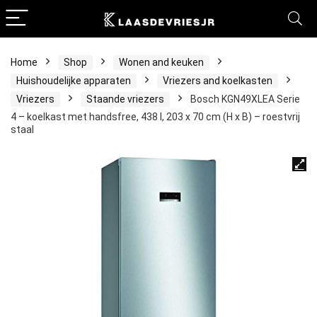
Home
Shop
Wonen and keuken
Huishoudelijke apparaten
Vriezers and koelkasten
Vriezers
Staande vriezers
Bosch KGN49XLEA Serie
4 – koelkast met handsfree, 438 l, 203 x 70 cm (H x B) – roestvrij
staal